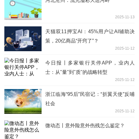
河北沧州：流光溢彩大运河畔
2025-11-13
天猫双11押宝AI：45%用户让AI辅助决
策，20亿商品“开窍了”？
2025-11-12
今日报丨多家银行关停APP，业内人
士：从"量"到"质"的战略转型
2025-11-12
浙江临海“95后”民宿记：“折翼天使”反哺
社会
2025-11-12
微动态丨意外险意外伤残怎么鉴定？