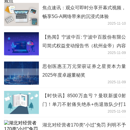
焦点速讯：观众可即时分享开幕式视频，
畅享5G-A网络带来的沉浸式体验
2025-11-10
【热闻】宁波中百: 宁波中百股份有限公
司简式权益变动报告书（杭州金帝）内容
2025-11-09
摘要
思创医惠王万元荣获证券之星资本力量
2025年度卓越董秘奖
2025-11-09
【时快讯】8500万血亏？曼联新援0射
门！单刀不射痛失绝杀+伤退致队少打1
2025-11-09
人
湖北对经营者170类“小过”免罚 列明不予