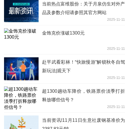
当前热点富维股份：关于月泉仿生对外产
品及参数介绍请参照其官方网站
2025-11-11
金饰克价涨破1300元
2025-11-11
赴平武看彩林！“快旅慢游”解锁秋冬自驾
新玩法|观天下
2025-11-11
超1300趟动车降价，铁路票价淡季打折
释放哪些信号？
2025-11-11
当前资讯!11月11日生意社废钢基准价为
2387.83元/吨