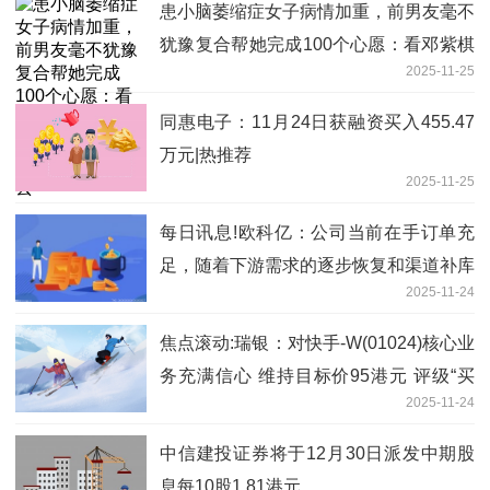
患小脑萎缩症女子病情加重，前男友毫不
犹豫复合帮她完成100个心愿：看邓紫棋
2025-11-25
演唱会，逛环球影城，陪她戴着钻戒走下
去
同惠电子：11月24日获融资买入455.47
万元|热推荐
2025-11-25
每日讯息!欧科亿：公司当前在手订单充
足，随着下游需求的逐步恢复和渠道补库
2025-11-24
存的需求，新增订单呈现快速增长趋势
焦点滚动:瑞银：对快手-W(01024)核心业
务充满信心 维持目标价95港元 评级“买
2025-11-24
入”
中信建投证券将于12月30日派发中期股
息每10股1.81港元