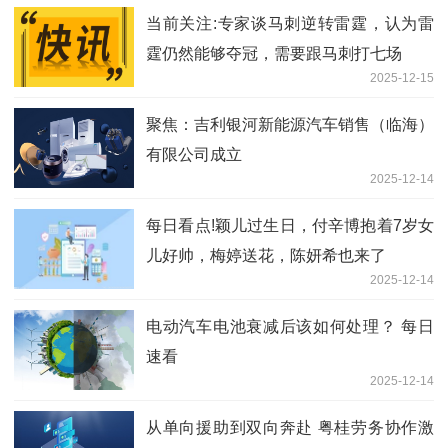
当前关注:专家谈马刺逆转雷霆，认为雷
霆仍然能够夺冠，需要跟马刺打七场
2025-12-15
聚焦：吉利银河新能源汽车销售（临海）
有限公司成立
2025-12-14
每日看点!颖儿过生日，付辛博抱着7岁女
儿好帅，梅婷送花，陈妍希也来了
2025-12-14
电动汽车电池衰减后该如何处理？ 每日
速看
2025-12-14
从单向援助到双向奔赴 粤桂劳务协作激