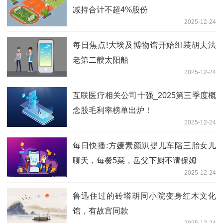
减持合计不超4%股份
2025-12-24
每日焦点!大埃及博物馆开始组装胡夫法
老第二艘太阳船
2025-12-24
互联医疗相关公司十强_2025第三季度概
念股毛利率榜单出炉！
2025-12-24
每日快播:方媛素颜趴婴儿车陪三胎女儿
聊天，每餐5菜，岳父下厨不请保姆
2025-12-24
鲁迅住过的砖塔胡同小院变身红木文化
馆，有故宫同款
2025-12-24