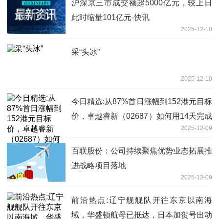
沪深京三市成交额超5000亿元，较上日
此时缩量101亿元-快讯
2025-12-10
采“头冰”
2025-12-10
今日精选:从87%首日涨幅到152港元目标
价，卓越睿新（02687）如何用14天完成
2025-12-09
港股通准入冲刺？
百联股份：公司持续聚焦优势业态拓展推
进战略项目落地
2025-12-09
前沿热点:辽宁舰舰队开往东京以南海
域，华盛顿航母已抵达，日本加贺号出动