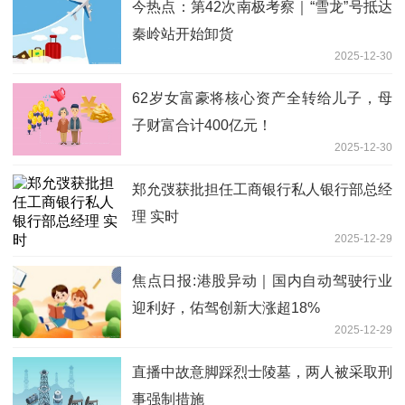
今热点：第42次南极考察｜“雪龙”号抵达
秦岭站开始卸货
2025-12-30
62岁女富豪将核心资产全转给儿子，母
子财富合计400亿元！
2025-12-30
郑允弢获批担任工商银行私人银行部总经
理 实时
2025-12-29
焦点日报:港股异动｜国内自动驾驶行业
迎利好，佑驾创新大涨超18%
2025-12-29
直播中故意脚踩烈士陵墓，两人被采取刑
事强制措施