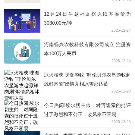
12月24日生意社瓦楞原纸基准价为
3030.00元/吨
2025-12-24
河南畅兴农牧科技有限公司成立 注册资
本100万人民币
2025-12-24
冰火相映 味溯游牧 “呼伦贝尔农垦游牧起
源鲜肉涮”燃情亮相冰雪那达慕
2025-12-23
今日热闻!埃尔切主帅：对阿隆索的批评
过于激烈和不公正，改风格不容易
2025-12-23