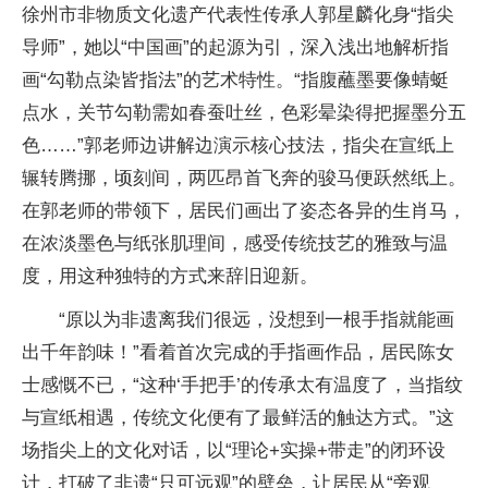
徐州市非物质文化遗产代表性传承人郭星麟化身“指尖
导师”，她以“中国画”的起源为引，深入浅出地解析指
画“勾勒点染皆指法”的艺术特性。“指腹蘸墨要像蜻蜓
点水，关节勾勒需如春蚕吐丝，色彩晕染得把握墨分五
色……”郭老师边讲解边演示核心技法，指尖在宣纸上
辗转腾挪，顷刻间，两匹昂首飞奔的骏马便跃然纸上。
在郭老师的带领下，居民们画出了姿态各异的生肖马，
在浓淡墨色与纸张肌理间，感受传统技艺的雅致与温
度，用这种独特的方式来辞旧迎新。
“原以为非遗离我们很远，没想到一根手指就能画
出千年韵味！”看着首次完成的手指画作品，居民陈女
士感慨不已，“这种‘手把手’的传承太有温度了，当指纹
与宣纸相遇，传统文化便有了最鲜活的触达方式。”这
场指尖上的文化对话，以“理论+实操+带走”的闭环设
计，打破了非遗“只可远观”的壁垒，让居民从“旁观