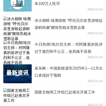
本100万人民币
2025-12-24
冰火相映 味溯游牧 “呼伦贝尔农垦游牧起
源鲜肉涮”燃情亮相冰雪那达慕
2025-12-23
今日热闻!埃尔切主帅：对阿隆索的批评
过于激烈和不公正，改风格不容易
2025-12-23
崔东树：中国新能源车2025年1—11月出
口表现好于预期
2025-12-23
国家文物局工作组已赴南京开展工作
2025-12-23