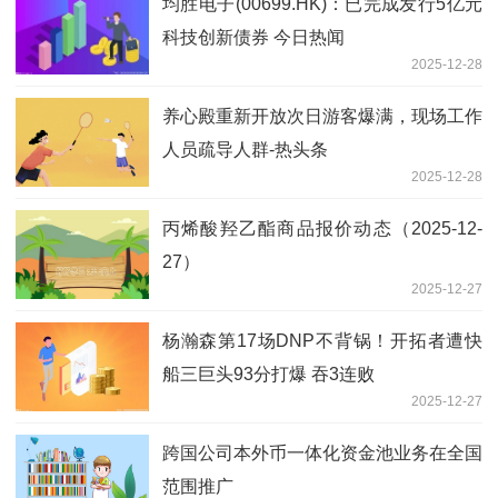
均胜电子(00699.HK)：已完成发行5亿元
科技创新债券 今日热闻
2025-12-28
养心殿重新开放次日游客爆满，现场工作
人员疏导人群-热头条
2025-12-28
丙烯酸羟乙酯商品报价动态（2025-12-
27）
2025-12-27
杨瀚森第17场DNP不背锅！开拓者遭快
船三巨头93分打爆 吞3连败
2025-12-27
跨国公司本外币一体化资金池业务在全国
范围推广