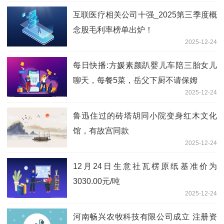
互联医疗相关公司十强_2025第三季度概
念股毛利率榜单出炉！
2025-12-24
每日快播:方媛素颜趴婴儿车陪三胎女儿
聊天，每餐5菜，岳父下厨不请保姆
2025-12-24
鲁迅住过的砖塔胡同小院变身红木文化
馆，有故宫同款
2025-12-24
12月24日生意社瓦楞原纸基准价为
3030.00元/吨
2025-12-24
河南畅兴农牧科技有限公司成立 注册资