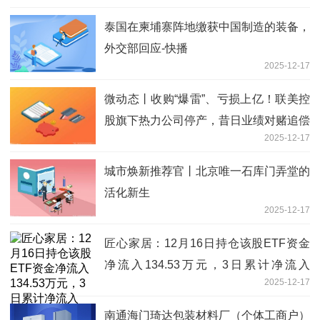
泰国在柬埔寨阵地缴获中国制造的装备，
外交部回应-快播
2025-12-17
微动态丨收购“爆雷”、亏损上亿！联美控
股旗下热力公司停产，昔日业绩对赌追偿
2025-12-17
未止
城市焕新推荐官丨北京唯一石库门弄堂的
活化新生
2025-12-17
匠心家居：12月16日持仓该股ETF资金
净流入134.53万元，3日累计净流入
2025-12-17
460.92万元_微头条
南通海门琦达包装材料厂（个体工商户）