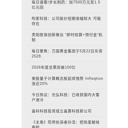
每日速看!步长制药：拟7500万元至1.5
亿元回
昀冢科技：公司股价短期涨幅较大 可能
存在
贵阳医保创新推出 “即时结算+预付金”机
制
每日聚焦：万国黄金集团于5月22日斥资
2528.
2026年度总票房破150亿
美股量子计算概念股延续强势 Infleqtion
涨近20%
今日热议：光弘科技：已收获国内大客
户液冷
晶科科技投资成立晶算科技新公司
《主角》苟师扮演者孙浩：把热爱献给
秦腔，