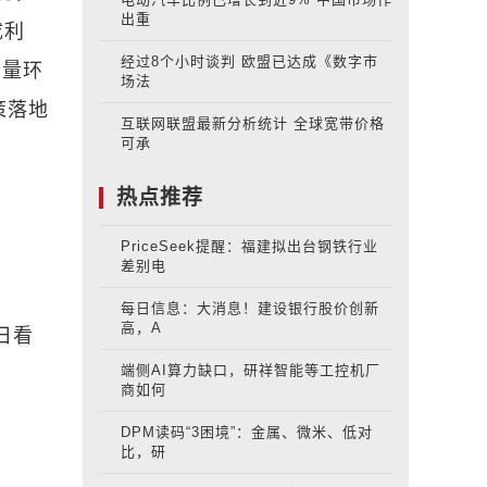
出重
成利
经过8个小时谈判 欧盟已达成《数字市
仓量环
场法
策落地
互联网联盟最新分析统计 全球宽带价格
可承
热点推荐
PriceSeek提醒：福建拟出台钢铁行业
差别电
每日信息：大消息！建设银行股价创新
高，A
日看
端侧AI算力缺口，研祥智能等工控机厂
商如何
DPM读码“3困境”：金属、微米、低对
比，研