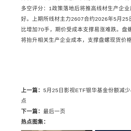
多空评分：1政策落地后将推高线材生产企
好。上期所线材主力2607合约2026年5月2
比增加70手，期价受成本支撑易涨难跌。盘
将抬升相关生产企业成本，支撑盘螺现货价
关键词：
螺纹钢
线材
盘螺
上一篇：
5月25日影视ETF银华基金份额减
点
下一篇：
最后一页
热点图集：