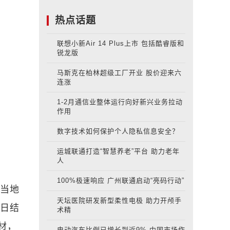
热点话题
联想小新Air 14 Plus上市 包括酷睿版和
锐龙版
马斯克在柏林超级工厂开业 股价迎来六
连涨
1-2月通信业整体运行向好新兴业务拉动
作用
数字技术如何保护个人隐私信息安全？
运城联通打造“智慧养老”平台 助力老年
人
100%极速响应 广州联通启动“亮码行动”
升当地
天坛医院研发新型柔性电极 助力开颅手
5日结
术精
材，
电动汽车比例已增长到近9% 中国市场作