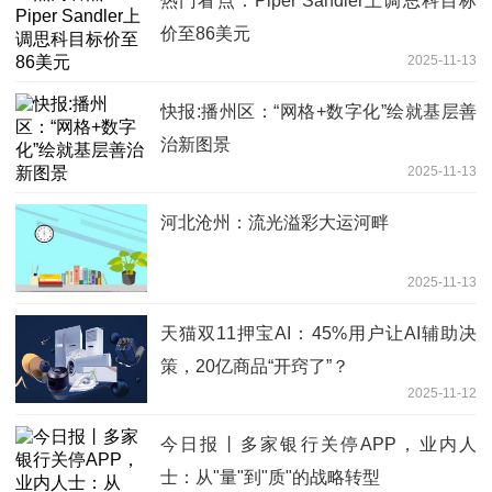
热门看点：Piper Sandler上调思科目标
价至86美元
2025-11-13
快报:播州区：“网格+数字化”绘就基层善
治新图景
2025-11-13
河北沧州：流光溢彩大运河畔
2025-11-13
天猫双11押宝AI：45%用户让AI辅助决
策，20亿商品“开窍了”？
2025-11-12
今日报丨多家银行关停APP，业内人
士：从"量"到"质"的战略转型