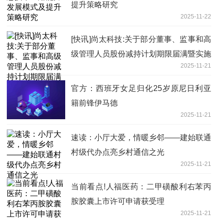
提升策略研究
2025-11-22
[快讯]尚太科技:关于部分董事、监事和高
级管理人员股份减持计划期限届满暨实施
2025-11-21
情况
官方：西班牙女足归化25岁原尼日利亚
籍前锋伊马德
2025-11-21
速读：小厅大爱，情暖乡邻——建始联通
村级代办点亮乡村通信之光
2025-11-21
当前看点!人福医药：二甲磺酸利右苯丙
胺胶囊上市许可申请获受理
2025-11-21