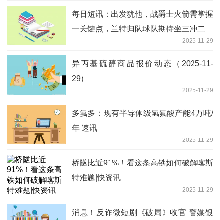
每日短讯：出发犹他，战爵士火箭需掌握
一关键点，兰特归队球队期待坐三冲二
2025-11-29
异丙基硫醇商品报价动态（2025-11-
29）
2025-11-29
多氟多：现有半导体级氢氟酸产能4万吨/
年 速讯
2025-11-29
桥隧比近91%！看这条高铁如何破解喀斯
特难题|快资讯
2025-11-29
消息！反诈微短剧《破局》收官 警媒银