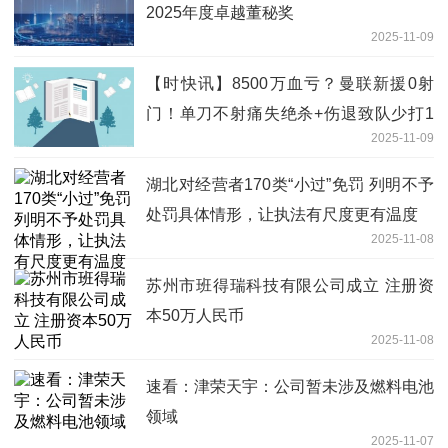
2025年度卓越董秘奖
2025-11-09
【时快讯】8500万血亏？曼联新援0射
门！单刀不射痛失绝杀+伤退致队少打1
2025-11-09
人
湖北对经营者170类“小过”免罚 列明不予
处罚具体情形，让执法有尺度更有温度
2025-11-08
苏州市班得瑞科技有限公司成立 注册资
本50万人民币
2025-11-08
速看：津荣天宇：公司暂未涉及燃料电池
领域
2025-11-07