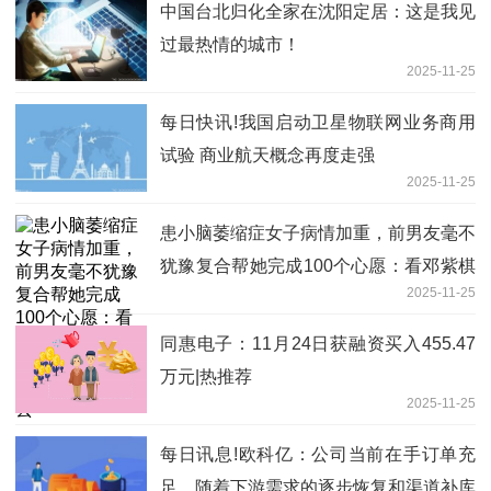
中国台北归化全家在沈阳定居：这是我见
过最热情的城市！
2025-11-25
每日快讯!我国启动卫星物联网业务商用
试验 商业航天概念再度走强
2025-11-25
患小脑萎缩症女子病情加重，前男友毫不
犹豫复合帮她完成100个心愿：看邓紫棋
2025-11-25
演唱会，逛环球影城，陪她戴着钻戒走下
去
同惠电子：11月24日获融资买入455.47
万元|热推荐
2025-11-25
每日讯息!欧科亿：公司当前在手订单充
足，随着下游需求的逐步恢复和渠道补库